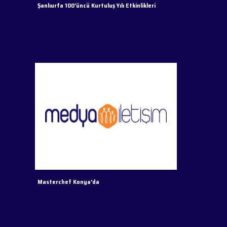
Şanlıurfa 100'üncü Kurtuluş Yılı Etkinlikleri
Masterchef Konya'da