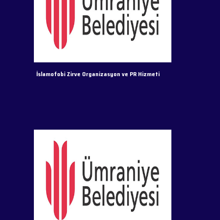
İslamofobi Zirve Organizasyon ve PR Hizmeti