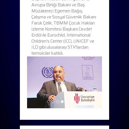
Avrupa Birliği Bakanı ve Baş
Müzakereci Egemen Bağış,
Çalışma ve Sosyal Güvenlik Bakanı
Faruk Çelik, TBMM Çocuk Hakları
İzleme Komitesi Başkanı Cevdet
Erdöl ile Eurochild, International
Children's Center (ICC), UNICEF ve
ILO gibi ulusalarası STK'lardan
temsilciler katıldı.