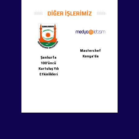
DİĞER İŞLERİMİZ
10 OCA
stercheff
Masterchef
ÇALIŞA
dana 2022
Konya'da
Şanlıurfa
GAZETECİ
100'üncü
GÜNÜ ETKİ
Kurtuluş Yılı
Etkinlikleri