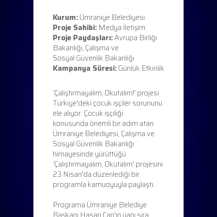
Kurum:
Ümraniye Belediyesi
Proje Sahibi:
Medya İletişim
Proje Paydaşları:
Avrupa Birliği
Bakanlığı, Çalışma ve
Sosyal Güvenlik Bakanlığı
Kampanya Süresi:
Günlük Etkinlik
‘Çalıştırmayalım, Okutalım!' projesi
Türkiye'deki çocuk işçiler sorununu
ele alıyor. Çocuk işçiliği
konusunda önemli bir adım atan
Ümraniye Belediyesi, Çalışma ve
Sosyal Güvenlik Bakanlığı
himayesinde yürüttüğü
‘Çalıştırmayalım, Okutalım' projesini
23 Nisan'da düzenlediği bir
programla kamuoyuyla paylaştı.
Programa Ümraniye Belediye
Başkanı Hasan Can'ın yanı sıra,