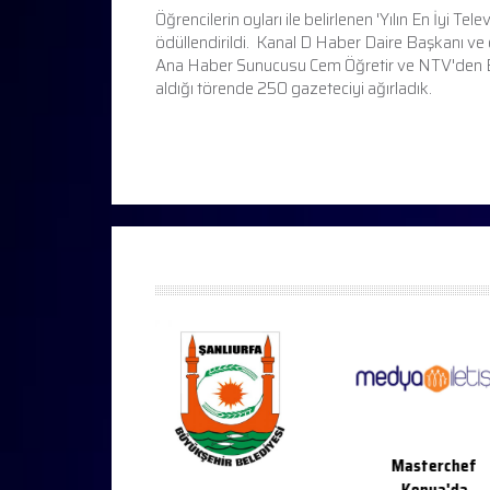
Öğrencilerin oyları ile belirlenen 'Yılın En İyi 
ödüllendirildi. Kanal D Haber Daire Başkanı v
Ana Haber Sunucusu Cem Öğretir ve NTV'den Be
aldığı törende 250 gazeteciyi ağırladık.
ercheff Adana
Masterchef
2022