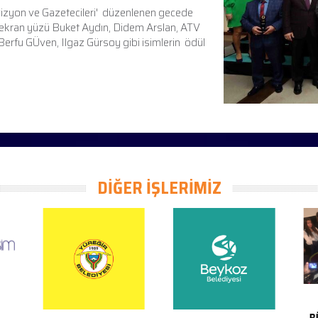
Televizyon ve Gazetecileri' düzenlenen gecede
e ekran yüzü Buket Aydın, Didem Arslan, ATV
rfu GÜven, Ilgaz Gürsoy gibi isimlerin ödül
DİĞER İŞLERİMİZ